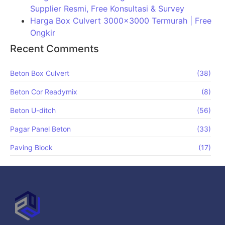
Supplier Resmi, Free Konsultasi & Survey
Harga Box Culvert 3000×3000 Termurah | Free
Ongkir
Recent Comments
Beton Box Culvert
(38)
Beton Cor Readymix
(8)
Beton U-ditch
(56)
Pagar Panel Beton
(33)
Paving Block
(17)