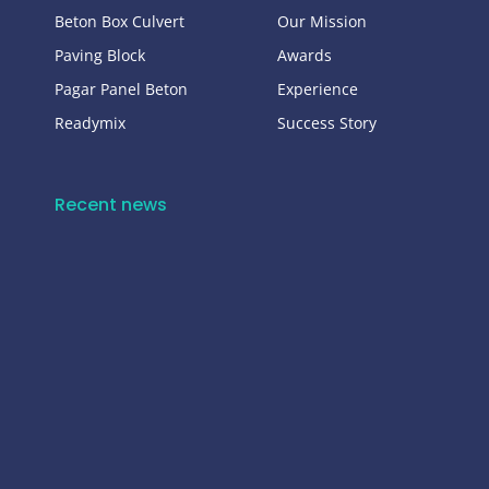
Beton Box Culvert
Our Mission
Paving Block
Awards
Pagar Panel Beton
Experience
Readymix
Success Story
Recent news
Harga U-Ditch Kendal Terbaru 2026 | Supplier Precast Berkualitas Free Pengiriman