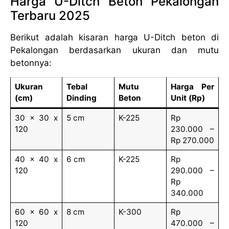
Harga U-Ditch Beton Pekalongan
Terbaru 2025
Berikut adalah kisaran harga U-Ditch beton di
Pekalongan berdasarkan ukuran dan mutu
betonnya:
Ukuran
Tebal
Mutu
Harga Per
(cm)
Dinding
Beton
Unit (Rp)
30 x 30 x
5 cm
K-225
Rp
120
230.000 –
Rp 270.000
40 x 40 x
6 cm
K-225
Rp
120
290.000 –
Rp
340.000
60 x 60 x
8 cm
K-300
Rp
120
470.000 –