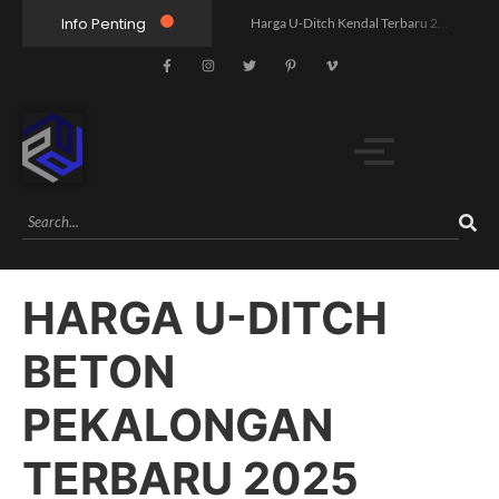
Info Penting
Harga U-Ditch Kendal Terbaru 2026 | Supplier Precast Berkualitas Free Pengiriman
Harga Pagar Panel Beton Jawa Tengah Terbaru 2026 | Free Kirim
Harga U Ditch Batang Terbaru 2026 Murah Free Kirim Unit
Harga U Ditch Semarang Terbaru 2026 – Supplier Resmi, Free Konsultasi & Survey
Harga Box Culvert 3000×3000 Termurah | Free Ongkir
Jual Paving Block Yogyakarta: 5 Pilihan vs Harga, Mana Lebih Worth It?
Jual Paving Block Semarang: Mana Lebih Unggul, Harga atau Kualitas?
Harga U Ditch 80x80x120: Pandangan Humanis yang Buka Mata Pasar
HARGA U-DITCH
Rahasia Proyek Infrastruktur Tol X yang Mengubah 5 Desa dalam 6 Bulan
Mengungkap Harga U Ditch 40x40x120: Humanis untuk Pilihan Cerdas
BETON
PEKALONGAN
TERBARU 2025