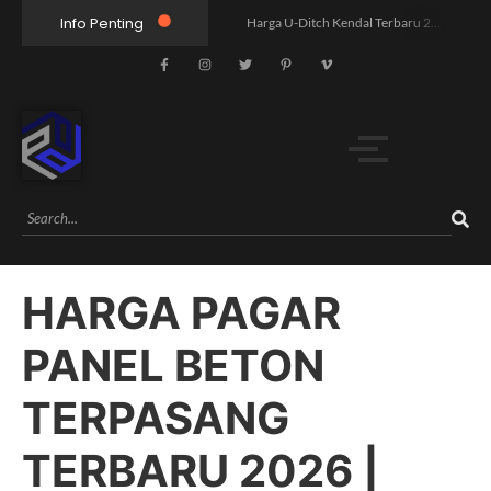
Info Penting
Harga U-Ditch Kendal Terbaru 2026 | Supplier Precast Berkualitas Free Pengiriman
Harga Pagar Panel Beton Jawa Tengah Terbaru 2026 | Free Kirim
Harga U Ditch Batang Terbaru 2026 Murah Free Kirim Unit
Harga U Ditch Semarang Terbaru 2026 – Supplier Resmi, Free Konsultasi & Survey
Harga Box Culvert 3000×3000 Termurah | Free Ongkir
Jual Paving Block Yogyakarta: 5 Pilihan vs Harga, Mana Lebih Worth It?
Jual Paving Block Semarang: Mana Lebih Unggul, Harga atau Kualitas?
Harga U Ditch 80x80x120: Pandangan Humanis yang Buka Mata Pasar
HARGA PAGAR
Rahasia Proyek Infrastruktur Tol X yang Mengubah 5 Desa dalam 6 Bulan
Mengungkap Harga U Ditch 40x40x120: Humanis untuk Pilihan Cerdas
PANEL BETON
TERPASANG
TERBARU 2026 |