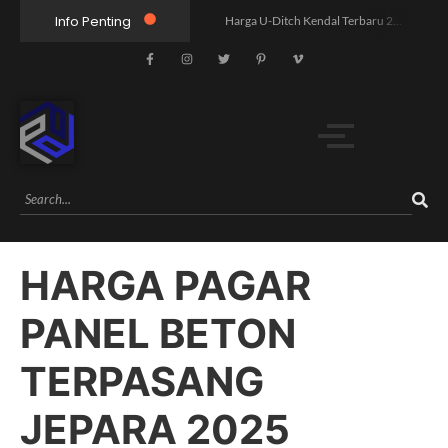
Info Penting
Harga U-Ditch Kendal Terbaru 2026 | Supplier Precast Berkualitas Free Pengiriman
Harga Pagar Panel Beton Jawa Tengah Terbaru 2026 | Free Kirim
Harga U Ditch Batang Terbaru 2026 Murah Free Kirim Unit
Harga U Ditch Semarang Terbaru 2026 – Supplier Resmi, Free Konsultasi & Survey
Harga Box Culvert 3000×3000 Termurah | Free Ongkir
Jual Paving Block Yogyakarta: 5 Pilihan vs Harga, Mana Lebih Worth It?
Jual Paving Block Semarang: Mana Lebih Unggul, Harga atau Kualitas?
Harga U Ditch 80x80x120: Pandangan Humanis yang Buka Mata Pasar
HARGA PAGAR
Rahasia Proyek Infrastruktur Tol X yang Mengubah 5 Desa dalam 6 Bulan
Mengungkap Harga U Ditch 40x40x120: Humanis untuk Pilihan Cerdas
PANEL BETON
TERPASANG
JEPARA 2025