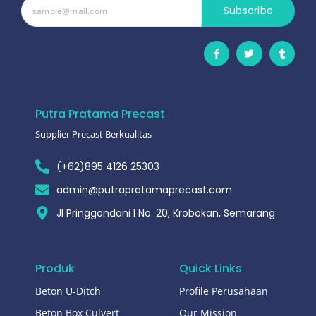
Subscribe
Putra Pratama Precast
Supplier Precast Berkualitas
(+62)895 4126 25303
admin@putrapratamaprecast.com
Jl Pringgondani I No. 20, Krobokan, Semarang
Produk
Quick Links
Beton U-Ditch
Profile Perusahaan
Beton Box Culvert
Our Mission