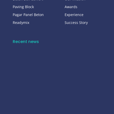
Paving Block
Awards
Pagar Panel Beton
Experience
Readymix
Success Story
Recent news
Harga U-Ditch Kendal Terbaru 2026 | Supplier Precast Berkualitas Free Pengiriman