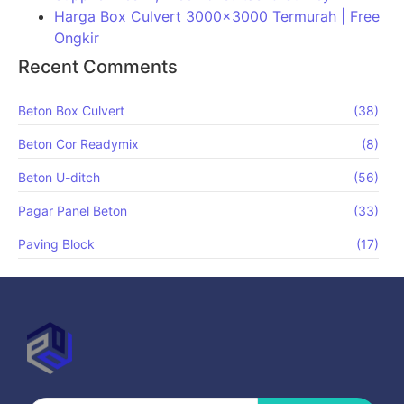
Harga Box Culvert 3000×3000 Termurah | Free
Ongkir
Recent Comments
Beton Box Culvert
(38)
Beton Cor Readymix
(8)
Beton U-ditch
(56)
Pagar Panel Beton
(33)
Paving Block
(17)