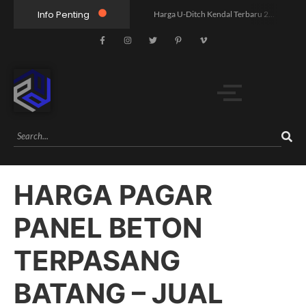
Info Penting
Harga U-Ditch Kendal Terbaru 2026 | Supplier Precast Berkualitas Free Pengiriman
Harga Pagar Panel Beton Jawa Tengah Terbaru 2026 | Free Kirim
Harga U Ditch Batang Terbaru 2026 Murah Free Kirim Unit
Harga U Ditch Semarang Terbaru 2026 – Supplier Resmi, Free Konsultasi & Survey
Harga Box Culvert 3000×3000 Termurah | Free Ongkir
Jual Paving Block Yogyakarta: 5 Pilihan vs Harga, Mana Lebih Worth It?
Jual Paving Block Semarang: Mana Lebih Unggul, Harga atau Kualitas?
Harga U Ditch 80x80x120: Pandangan Humanis yang Buka Mata Pasar
HARGA PAGAR
Rahasia Proyek Infrastruktur Tol X yang Mengubah 5 Desa dalam 6 Bulan
Mengungkap Harga U Ditch 40x40x120: Humanis untuk Pilihan Cerdas
PANEL BETON
TERPASANG
BATANG – JUAL