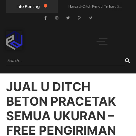
Info Penting
Harga U-Ditch Kendal Terbaru 2026 | Supplier Precast Berkualitas Free Pengiriman
Harga Pagar Panel Beton Jawa Tengah Terbaru 2026 | Free Kirim
Harga U Ditch Batang Terbaru 2026 Murah Free Kirim Unit
Harga U Ditch Semarang Terbaru 2026 – Supplier Resmi, Free Konsultasi & Survey
Harga Box Culvert 3000×3000 Termurah | Free Ongkir
Jual Paving Block Yogyakarta: 5 Pilihan vs Harga, Mana Lebih Worth It?
Jual Paving Block Semarang: Mana Lebih Unggul, Harga atau Kualitas?
Harga U Ditch 80x80x120: Pandangan Humanis yang Buka Mata Pasar
JUAL U DITCH
Rahasia Proyek Infrastruktur Tol X yang Mengubah 5 Desa dalam 6 Bulan
Mengungkap Harga U Ditch 40x40x120: Humanis untuk Pilihan Cerdas
BETON PRACETAK
SEMUA UKURAN –
FREE PENGIRIMAN